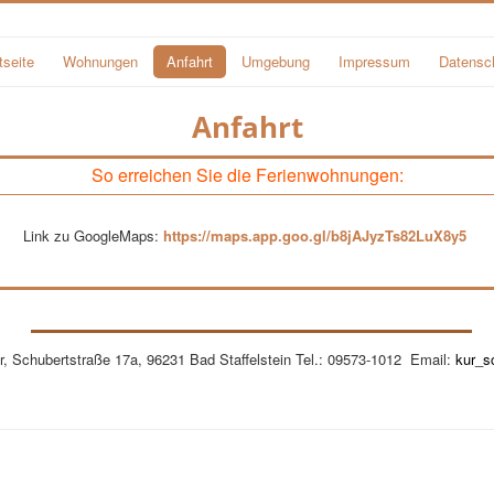
tseite
Wohnungen
Anfahrt
Umgebung
Impressum
Datensc
Anfahrt
So erreichen Sie die Ferienwohnungen:
Link zu GoogleMaps:
https://maps.app.goo.gl/b8jAJyzTs82LuX8y5
, Schubertstraße 17a, 96231 Bad Staffelstein Tel.: 09573-1012 Email:
kur_s