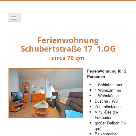
Toggle
Navigation
Startseite
Wohnungen
Anfahrt
Umgebung
Ferienwohnung
Impressum
Datenschutz
Schubertstraße 17 1.OG
circa 70 qm
Ferienwohnung für 2
Personen
1 Schlafzimmer
1 Wohnzimmer
1 Wohnküche
Dusche / WC
Zentralheizung
Vinyl-Design-
Fußboden
großer Balkon (16
qm)
Balkonmöbel