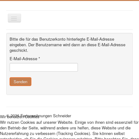
Toggle
Navigation
Startseite
Wohnungen
Anfahrt
Umgebung
Bitte die für das Benutzerkonto hinterlegte E-Mail-Adresse
eingeben. Der Benutzername wird dann an diese E-Mail-Adresse
Impressum
Datenschutz
geschickt.
E-Mail-Adresse
*
Senden
© 2026 Ferienwohnungen Schneider
Wir benutzen Cookies
Wir nutzen Cookies auf unserer Website. Einige von ihnen sind essenziell für
den Betrieb der Seite, während andere uns helfen, diese Website und die
Nutzererfahrung zu verbessern (Tracking Cookies). Sie können selbst
entscheiden, ob Sie die Cookies zulassen möchten. Bitte beachten Sie, dass